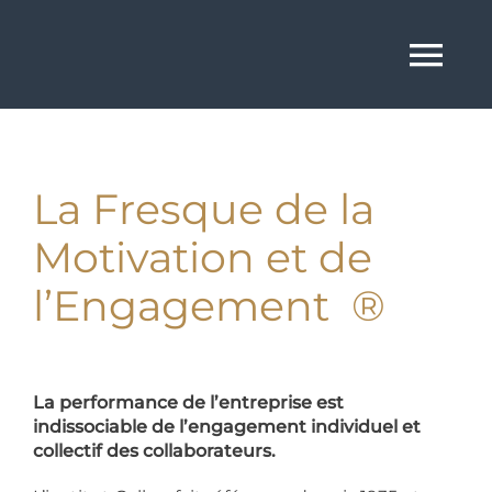
Skip
to
content
Tog
Nav
Accueil
La Fresque de la
Le Dirigeant
Motivation et de
Solutions
l’Engagement ®
Nos vidéos
La performance de l’entreprise est
Déontologie
indissociable de l’engagement individuel et
collectif des collaborateurs.