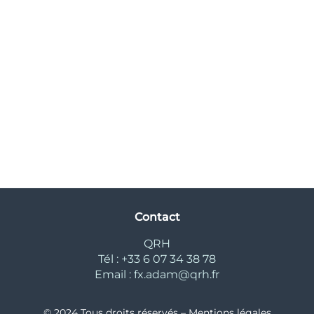
Contact
QRH
Tél : +33 6 07 34 38 78
Email : fx.adam@qrh.fr
© 2024 Tous droits réservés –
Mentions légales